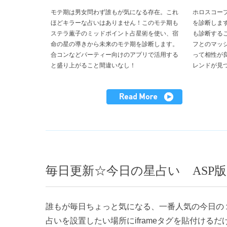
モテ期は男女問わず誰もが気になる存在。これ
ホロスコー
ほどキラーな占いはありません！このモテ期も
を診断しま
ステラ薫子のミッドポイント占星術を使い、宿
も診断する
命の星の導きから未来のモテ期を診断します。
フとのマッ
合コンなどパーティー向けのアプリで活用する
って相性が
と盛り上がること間違いなし！
レンドが見
毎日更新☆今日の星占い ASP
誰もが毎日ちょっと気になる、一番人気の今日の１
占いを設置したい場所にiframeタグを貼付け