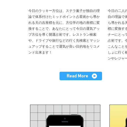
今日のラッキー方位は、ステラ薫子が独自の理
今日の二人
論で体系付けたミッドポイント占星術から導か
自の理論で
れる天の吉座標を元に、方位学の地の座標に変
ら導かれる
換することで、あなたにとって今日の運気アッ
標に変換す
プ方位を導く開運占術です。レストラン検索
ナーにとっ
や、ドライブや旅行などの行く先検索とマッシ
占術です。
ュアップすることで運気が良い目的地をリコメ
こんなこと
ンド出来ます！
しょに行く
ンやレジャ