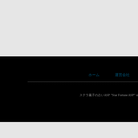
ホーム
運営会社
ステラ薫子の占いASP "Star Fortune ASP"
s